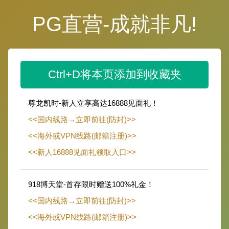
PG直营-成就非凡!
Ctrl+D将本页添加到收藏夹
尊龙凯时-新人立享高达16888见面礼！
<<国内线路→立即前往(防封)>>
<<海外或VPN线路(邮箱注册)>>
<<新人16888见面礼领取入口>>
918博天堂-首存限时赠送100%礼金！
<<国内线路→立即前往(防封)>>
<<海外或VPN线路(邮箱注册)>>